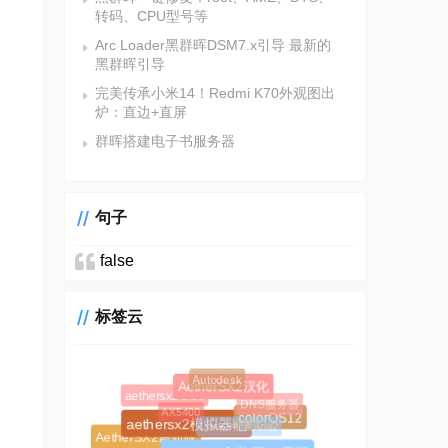
转码、CPU型号等
Arc Loader黑群晖DSM7.x引导 最新的
黑群晖引导
完美传承小米14！Redmi K70外观图出
炉：直边+直屏
群晖搭建电子书服务器
句子
false
标签云
Autodesk
AetherSX2汉化
aethersx2 bios
DNS服务器
AX5400
Docker配置Aria2
colorOS12
aethersx2模拟器吧
AetherSX2最新版