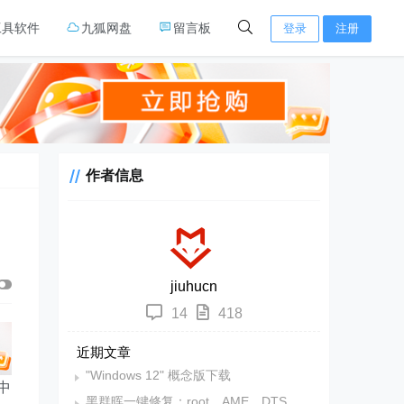
工具软件
九狐网盘
留言板
登录
注册
作者信息
jiuhucn
14
418
近期文章
"Windows 12" 概念版下载
中
黑群晖一键修复：root、AME、DTS、