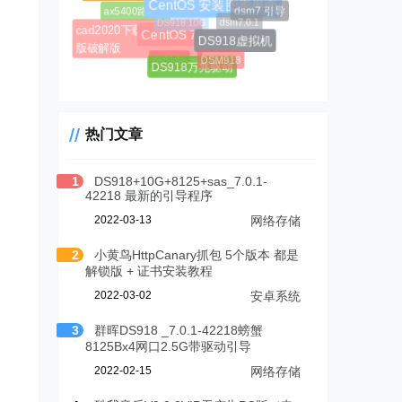
ax5400路由器
DS918 10G
dsm7 引导
dsm7.0.1
CentOS 安装图形界面
cad2020下载免费中文
DS918虚拟机
CentOS 7
版破解版
DSM918
ds918+
DS918万兆驱动
热门文章
1
DS918+10G+8125+sas_7.0.1-
42218 最新的引导程序
2022-03-13
网络存储
2
小黄鸟HttpCanary抓包 5个版本 都是
解锁版 + 证书安装教程
2022-03-02
安卓系统
3
群晖DS918 _7.0.1-42218螃蟹
8125Bx4网口2.5G带驱动引导
2022-02-15
网络存储