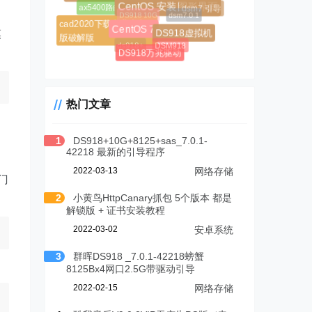
ax5400路由器
DS918 10G
dsm7 引导
dsm7.0.1
CentOS 安装图形界面
cad2020下载免费中文
模
CentOS 7
DS918虚拟机
版破解版
DSM918
ds918+
DS918万兆驱动
热门文章
1
DS918+10G+8125+sas_7.0.1-
42218 最新的引导程序
2022-03-13
网络存储
门
2
小黄鸟HttpCanary抓包 5个版本 都是
解锁版 + 证书安装教程
2022-03-02
安卓系统
3
群晖DS918 _7.0.1-42218螃蟹
8125Bx4网口2.5G带驱动引导
2022-02-15
网络存储