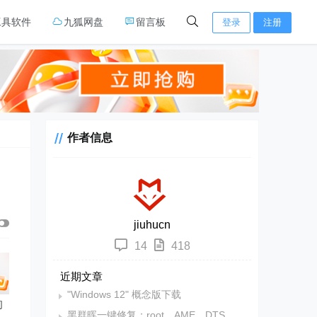
工具软件
九狐网盘
留言板
登录
注册
作者信息
jiuhucn
14
418
近期文章
"Windows 12" 概念版下载
的
黑群晖一键修复：root、AME、DTS、