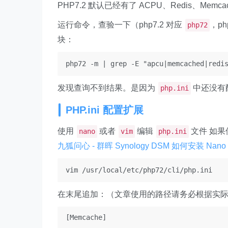
PHP7.2 默认已经有了 ACPU、Re­dis、Mem­c
运行命令，查验一下（php7.2 对应
，ph
php72
块：
php72 -m | grep -E "apcu|memcached|redi
发现查询不到结果。是因为
中还没有
php.ini
PHP.ini 配置扩展
使用
或者
编辑
文件 如果
nano
vim
php.ini
九狐问心 - 群晖 Synology DSM 如何安装 Nano 编
vim /usr/local/etc/php72/cli/php.ini
在末尾追加：（文章使用的路径请务必根据实
[Memcache]
