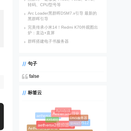
转码、CPU型号等
Arc Loader黑群晖DSM7.x引导 最新的
黑群晖引导
完美传承小米14！Redmi K70外观图出
炉：直边+直屏
群晖搭建电子书服务器
句子
false
标签云
Autodesk
AetherSX2汉化
aethersx2 bios
DNS服务器
AX5400
Docker配置Aria2
colorOS12
aethersx2模拟器吧
AetherSX2最新版