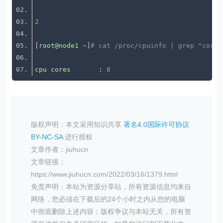
2
[
root@node1
~
]
# cat /proc/cpuinfo | grep "cores
cpu
cores
:
8
版权声明：本文采用知识共享
署名4.0国际许可协议
BY-NC-SA
进行授权
文章作者：jiuhucn
文章链接：
https://www.jiuhucn.com/2022/03/16/1379.html
免责声明：本站为资源分享站，所有资源信息均来自
网络，您必须在下载后的24个小时之内从您的电脑
中彻底删除上述内容；版权争议与本站无关，所有资