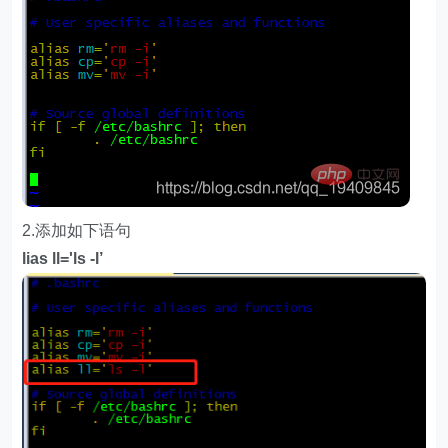
2.添加如下语句
lias ll='ls -l’